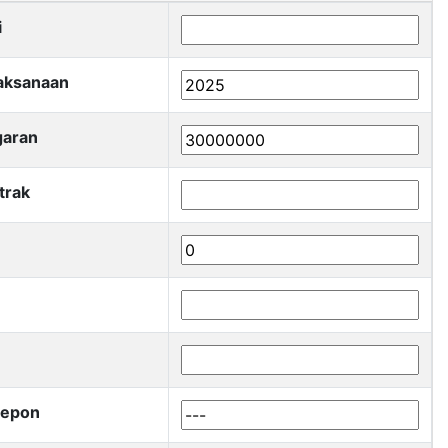
i
aksanaan
garan
trak
lepon