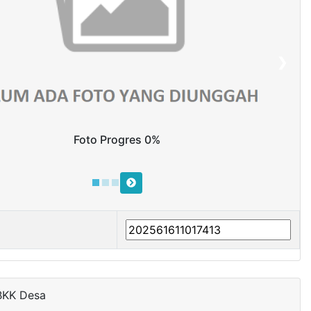
❯
Foto Progres 0%
BKK Desa