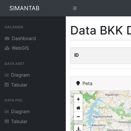
SIMANTAB
Data BKK 
HALAMAN
Dashboard
WebGIS
ID
DATA ASET
Diagram
Peta
Tabular
DATA PSU
Diagram
Tabular