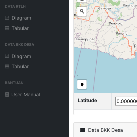
DATA RTLH
Diagram
Tabular
DATA BKK DESA
Diagram
Tabular
BANTUAN
User Manual
Latitude
Data BKK Desa