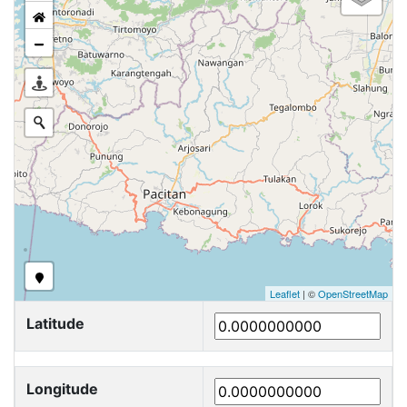
Leaflet
| ©
OpenStreetMap
Latitude
Longitude